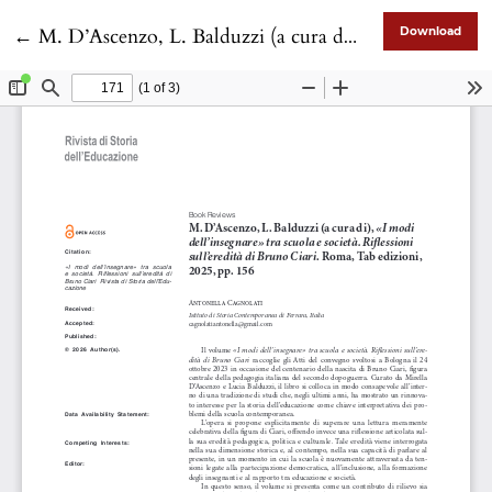
Return to Article Details
←
M. D’Ascenzo, L. Balduzzi (a cura di), «I modi dell’insegnare» tra scuola e società. Riflessioni sull’eredità di Bruno Ciari. Roma, Tab edizioni, 2025, pp. 156
Download